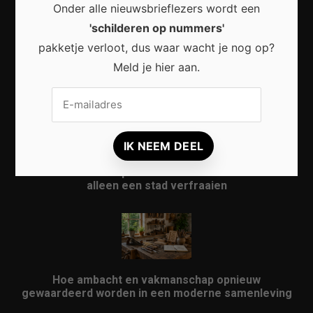
Onder alle nieuwsbrieflezers wordt een
'schilderen op nummers'
pakketje verloot, dus waar wacht je nog op?
Waarom micro-avonturen de perfecte manier zijn
Meld je hier aan.
om Nederland opnieuw te ontdekken
Waarom kunst in openbare ruimtes meer doet dan
alleen een stad verfraaien
Hoe ambacht en vakmanschap opnieuw
gewaardeerd worden in een moderne samenleving