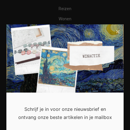
Reizen
Wonen
Business
×
Financieel
Varia
Meest recent
Schrijf je in voor onze nieuwsbrief en
Waarom een thuisbatterij steeds interessanter
ontvang onze beste artikelen in je mailbox
wordt voor Nederlandse huishoudens