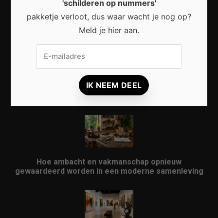
'schilderen op nummers'
Waarom micro-avonturen de perfecte manier zijn
pakketje verloot, dus waar wacht je nog op?
om Nederland opnieuw te ontdekken
Meld je hier aan.
Waarom kunst in openbare ruimtes meer doet dan
alleen een stad verfraaien
Hoe ambacht en vakmanschap opnieuw
gewaardeerd worden in een moderne samenleving