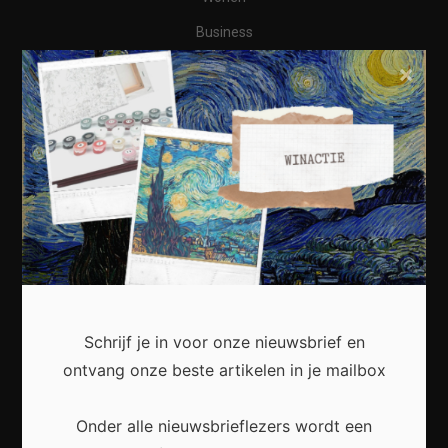
Business
Financieel
×
Varia
Meest recent
Waarom een thuisbatterij steeds interessanter
wordt voor Nederlandse huishoudens
Schrijf je in voor onze nieuwsbrief en
ontvang onze beste artikelen in je mailbox
Onder alle nieuwsbrieflezers wordt een