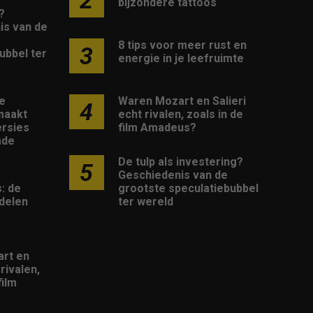
bijzondere tattoos
?
is van de
8 tips voor meer rust en
3
ubbel ter
energie in je leefruimte
Waren Mozart en Salieri
e
4
echt rivalen, zoals in de
maakt
film Amadeus?
rsies
mde
De tulp als investering?
5
Geschiedenis van de
grootste speculatiebubbel
: de
ter wereld
delen
rt en
 rivalen,
film