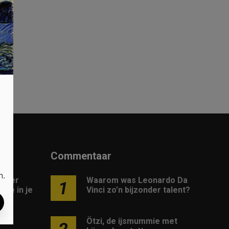
Commentaar
n.
 meer
Waarom was Leonardo Da
1
gie in je
Vinci zo’n bijzonder talent?
Ötzi, de ijsmummie met
2