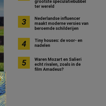
grootste speculatiebubbel
ter wereld
Nederlandse influencer
3
maakt moderne versies van
beroemde schilderijen
Tiny houses: de voor- en
4
nadelen
Waren Mozart en Salieri
5
echt rivalen, zoals in de
film Amadeus?
×