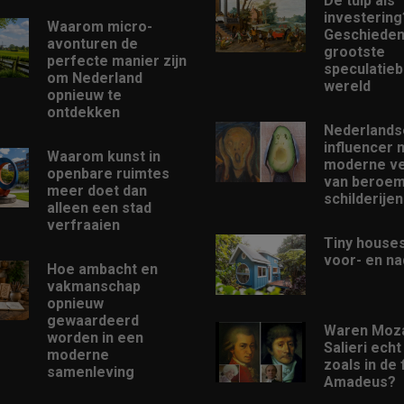
De tulp als
investering
Waarom micro-
Geschieden
avonturen de
grootste
perfecte manier zijn
speculatieb
om Nederland
wereld
opnieuw te
ontdekken
Nederlands
influencer 
Waarom kunst in
moderne ve
openbare ruimtes
van beroe
meer doet dan
schilderijen
alleen een stad
verfraaien
Tiny houses
voor- en na
Hoe ambacht en
vakmanschap
opnieuw
gewaardeerd
Waren Moza
worden in een
Salieri echt
moderne
zoals in de 
samenleving
Amadeus?