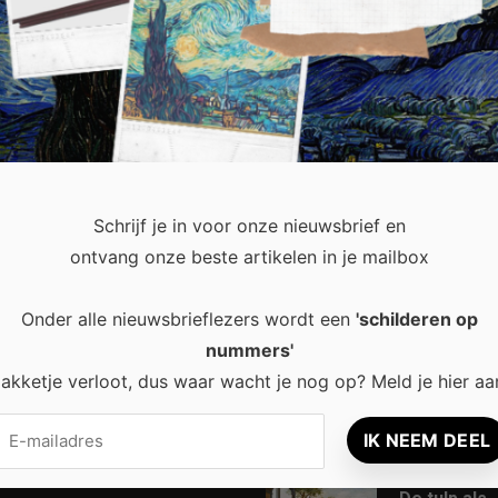
rijdt of een lange tocht maakt door de natuur: de fiets is niet weg
sen maken er een gewoonte van om …
lees dit artikel
Schrijf je in voor onze nieuwsbrief en
ontvang onze beste artikelen in je mailbox
Onder alle nieuwsbrieflezers wordt een
'schilderen op
recent
Popular
nummers'
akketje verloot, dus waar wacht je nog op? Meld je hier aa
Waarom een
8 tips voor
thuisbatterij steeds
rust en ener
interessanter wordt
leefruimte
voor Nederlandse
huishoudens