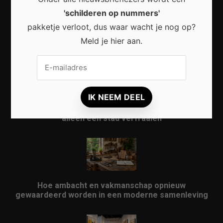
'schilderen op nummers'
pakketje verloot, dus waar wacht je nog op?
Waarom micro-avonturen de perfecte manier zijn
Meld je hier aan.
om Nederland opnieuw te ontdekken
Waarom kunst in openbare ruimtes meer doet dan
alleen een stad verfraaien
Hoe ambacht en vakmanschap opnieuw
gewaardeerd worden in een moderne samenleving