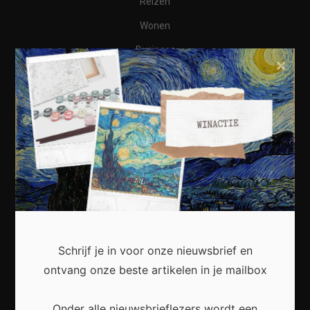
Reizen
Wonen
Business
×
Financieel
Varia
Meest recent
Waarom een thuisbatterij steeds interessanter
Schrijf je in voor onze nieuwsbrief en
wordt voor Nederlandse huishoudens
ontvang onze beste artikelen in je mailbox
Onder alle nieuwsbrieflezers wordt een