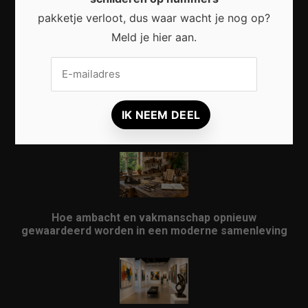
Waarom micro-avonturen de perfecte manier zijn
pakketje verloot, dus waar wacht je nog op?
om Nederland opnieuw te ontdekken
Meld je hier aan.
Waarom kunst in openbare ruimtes meer doet dan
alleen een stad verfraaien
Hoe ambacht en vakmanschap opnieuw
gewaardeerd worden in een moderne samenleving