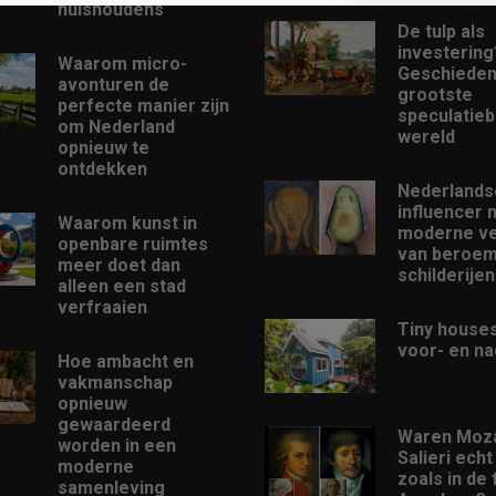
huishoudens
De tulp als
investering
Waarom micro-
Geschieden
avonturen de
grootste
perfecte manier zijn
speculatieb
om Nederland
wereld
opnieuw te
ontdekken
Nederlands
influencer 
Waarom kunst in
moderne ve
openbare ruimtes
van beroe
meer doet dan
schilderijen
alleen een stad
verfraaien
Tiny houses
voor- en na
Hoe ambacht en
vakmanschap
opnieuw
gewaardeerd
Waren Moza
worden in een
Salieri echt
moderne
zoals in de 
samenleving