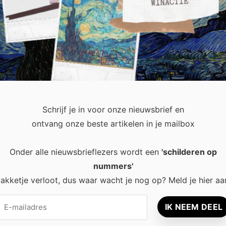
inschakelen van een letselschade advocaat een wereld van versch
 voor u? Dit artikel biedt inzicht in de rol en het belang van e
Schrijf je in voor onze nieuwsbrief en
ontvang onze beste artikelen in je mailbox
Onder alle nieuwsbrieflezers wordt een
'schilderen op
nummers'
recent
Popular
akketje verloot, dus waar wacht je nog op? Meld je hier aa
Waarom een
8 tips voor
thuisbatterij steeds
rust en ener
interessanter wordt
leefruimte
voor Nederlandse