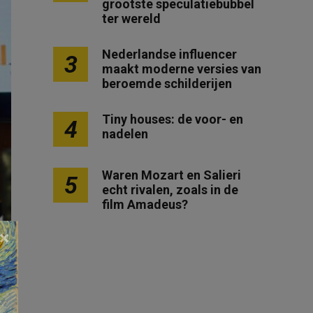
grootste speculatiebubbel
ter wereld
Nederlandse influencer
3
maakt moderne versies van
beroemde schilderijen
Tiny houses: de voor- en
4
nadelen
Waren Mozart en Salieri
5
echt rivalen, zoals in de
film Amadeus?
×