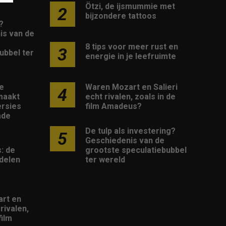
Ötzi, de ijsmummie met
2
bijzondere tattoos
?
is van de
8 tips voor meer rust en
3
ubbel ter
energie in je leefruimte
Waren Mozart en Salieri
e
4
echt rivalen, zoals in de
maakt
film Amadeus?
rsies
mde
De tulp als investering?
5
Geschiedenis van de
grootste speculatiebubbel
: de
ter wereld
delen
rt en
 rivalen,
film