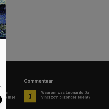
il
en
Commentaar
n.
 meer
Waarom was Leonardo Da
1
gie in je
Vinci zo’n bijzonder talent?