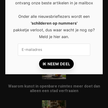
ontvang onze beste artikelen in je mailbox
Waarom een thuisbatterij steeds interessanter
Onder alle nieuwsbrieflezers wordt een
wordt voor Nederlandse huishoudens
'schilderen op nummers'
pakketje verloot, dus waar wacht je nog op?
Meld je hier aan.
Waarom micro-avonturen de perfecte manier zijn
om Nederland opnieuw te ontdekken
Waarom kunst in openbare ruimtes meer doet dan
alleen een stad verfraaien