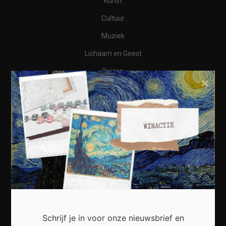
Kunst
Cultuur
Muziek
Lichaam en Geest
Reizen
×
Wonen
Business
Financieel
Varia
Meest recent
Schrijf je in voor onze nieuwsbrief en