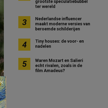
grootste speculatiebubbel
ter wereld
Nederlandse influencer
3
maakt moderne versies van
beroemde schilderijen
Tiny houses: de voor- en
4
nadelen
Waren Mozart en Salieri
5
echt rivalen, zoals in de
film Amadeus?
×