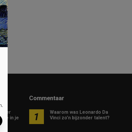
e
Commentaar
n.
 meer
Waarom was Leonardo Da
1
gie in je
Vinci zo’n bijzonder talent?