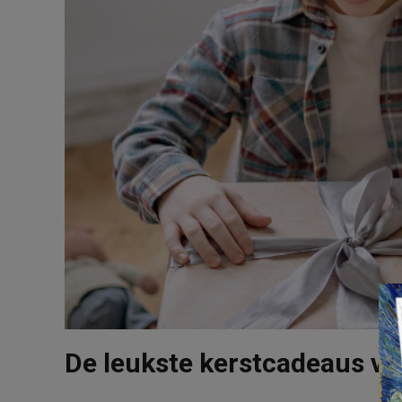
De leukste kerstcadeaus voo