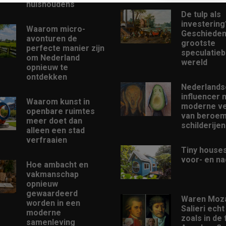
huishoudens
De tulp als
investering
Waarom micro-
Geschieden
avonturen de
grootste
perfecte manier zijn
speculatieb
om Nederland
wereld
opnieuw te
ontdekken
Nederlands
influencer 
Waarom kunst in
moderne ve
openbare ruimtes
van beroe
meer doet dan
schilderijen
alleen een stad
verfraaien
Tiny houses
voor- en na
Hoe ambacht en
vakmanschap
opnieuw
gewaardeerd
Waren Moza
worden in een
Salieri echt
moderne
zoals in de 
samenleving