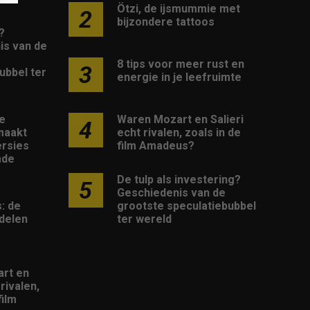
Ötzi, de ijsmummie met
2
bijzondere tattoos
?
is van de
8 tips voor meer rust en
3
ubbel ter
energie in je leefruimte
Waren Mozart en Salieri
e
4
echt rivalen, zoals in de
maakt
film Amadeus?
rsies
mde
De tulp als investering?
5
Geschiedenis van de
grootste speculatiebubbel
: de
ter wereld
delen
rt en
 rivalen,
film