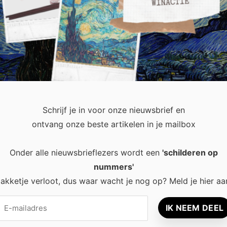
lijk best een hele klus om het juiste cadeau te vinden.
enwoordig is alles zo duur aan het worden en bovendien vraag j
Schrijf je in voor onze nieuwsbrief en
ontvang onze beste artikelen in je mailbox
Onder alle nieuwsbrieflezers wordt een
'schilderen op
nummers'
recent
Popular
akketje verloot, dus waar wacht je nog op? Meld je hier aa
Waarom een
8 tips voor
thuisbatterij steeds
rust en ener
interessanter wordt
leefruimte
voor Nederlandse