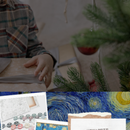
r jouw neefje of nichtje!