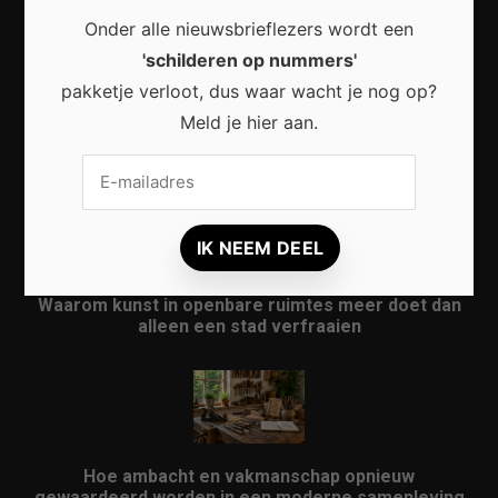
Onder alle nieuwsbrieflezers wordt een
'schilderen op nummers'
pakketje verloot, dus waar wacht je nog op?
Meld je hier aan.
Waarom micro-avonturen de perfecte manier zijn
om Nederland opnieuw te ontdekken
Waarom kunst in openbare ruimtes meer doet dan
alleen een stad verfraaien
Hoe ambacht en vakmanschap opnieuw
gewaardeerd worden in een moderne samenleving