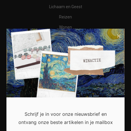
Lichaam en Geest
Reizen
Wonen
×
Business
Financieel
Varia
Meest recent
Schrijf je in voor onze nieuwsbrief en
Waarom een thuisbatterij steeds interessanter
ontvang onze beste artikelen in je mailbox
wordt voor Nederlandse huishoudens