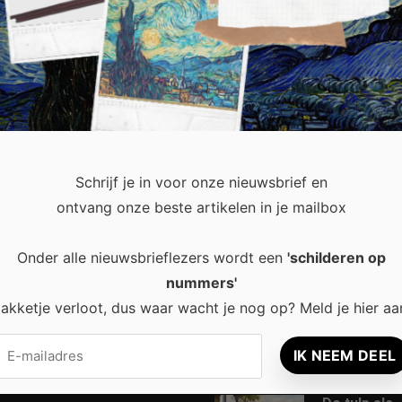
coins en of dit wel of niet een goede investering is. Feit is, da
der je instapt, hoe groter wellicht je kans …
lees dit artikel
Schrijf je in voor onze nieuwsbrief en
ontvang onze beste artikelen in je mailbox
Onder alle nieuwsbrieflezers wordt een
'schilderen op
recent
Popular
nummers'
akketje verloot, dus waar wacht je nog op? Meld je hier aa
Waarom een
8 tips voor
thuisbatterij steeds
rust en ener
interessanter wordt
leefruimte
voor Nederlandse
huishoudens