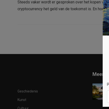
Steeds vaker wordt er gesproken over het kopen van bit
cryptocurrency het geld van de toekomst is. En hoe eer
Meest 
p
Geschiedenis
Kunst
Cultuur