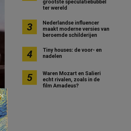
grootste speculatiebubbel
ter wereld
Nederlandse influencer
3
maakt moderne versies van
beroemde schilderijen
Tiny houses: de voor- en
4
nadelen
Waren Mozart en Salieri
5
echt rivalen, zoals in de
film Amadeus?
×