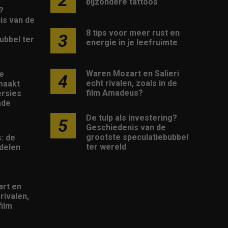
2
bijzondere tattoos
?
is van de
8 tips voor meer rust en
3
ubbel ter
energie in je leefruimte
Waren Mozart en Salieri
e
4
echt rivalen, zoals in de
maakt
film Amadeus?
rsies
mde
De tulp als investering?
5
Geschiedenis van de
grootste speculatiebubbel
: de
ter wereld
delen
rt en
 rivalen,
film