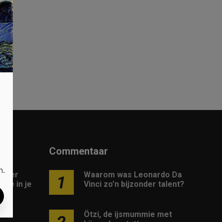
t
Commentaar
n.
 meer
Waarom was Leonardo Da
1
gie in je
Vinci zo’n bijzonder talent?
Ötzi, de ijsmummie met