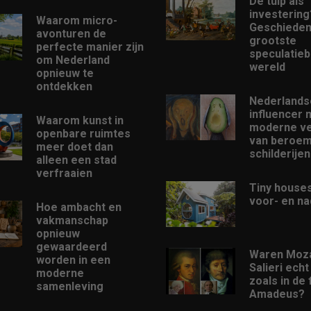
De tulp als
investering
Waarom micro-
Geschieden
avonturen de
grootste
perfecte manier zijn
speculatieb
om Nederland
wereld
opnieuw te
ontdekken
Nederlands
influencer 
Waarom kunst in
moderne ve
openbare ruimtes
van beroe
meer doet dan
schilderijen
alleen een stad
verfraaien
Tiny houses
voor- en na
Hoe ambacht en
vakmanschap
opnieuw
gewaardeerd
Waren Moza
worden in een
Salieri echt
moderne
zoals in de 
samenleving
Amadeus?