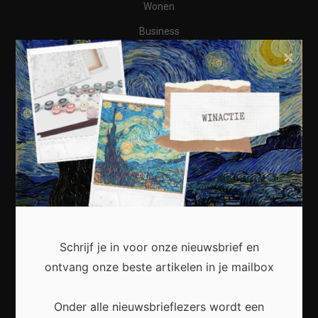
Wonen
Business
×
Financieel
Varia
Meest recent
Waarom een thuisbatterij steeds interessanter
Schrijf je in voor onze nieuwsbrief en
wordt voor Nederlandse huishoudens
ontvang onze beste artikelen in je mailbox
Onder alle nieuwsbrieflezers wordt een