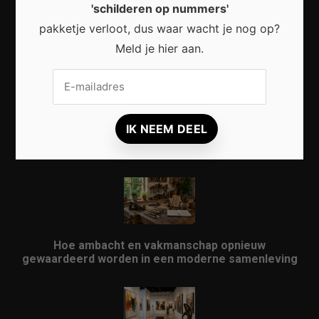
'schilderen op nummers'
Waarom micro-avonturen de perfecte manier zijn
pakketje verloot, dus waar wacht je nog op?
om Nederland opnieuw te ontdekken
Meld je hier aan.
Waarom kunst in openbare ruimtes meer doet dan
alleen een stad verfraaien
Hoe ambacht en vakmanschap opnieuw
gewaardeerd worden in een moderne samenleving