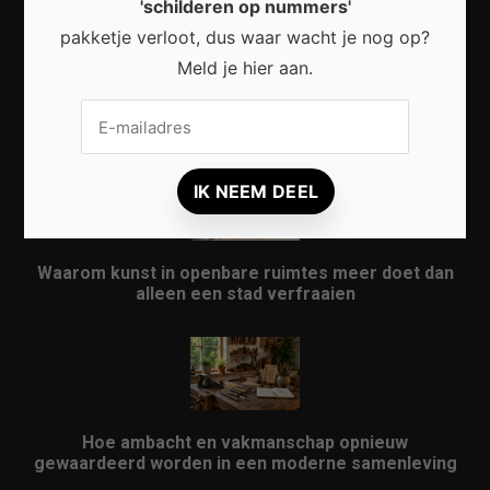
'schilderen op nummers'
pakketje verloot, dus waar wacht je nog op?
Meld je hier aan.
Waarom micro-avonturen de perfecte manier zijn
om Nederland opnieuw te ontdekken
Waarom kunst in openbare ruimtes meer doet dan
alleen een stad verfraaien
Hoe ambacht en vakmanschap opnieuw
gewaardeerd worden in een moderne samenleving