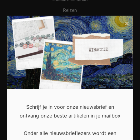
Reizen
×
Wonen
Business
Financieel
Varia
Meest recent
Schrijf je in voor onze nieuwsbrief en
ontvang onze beste artikelen in je mailbox
Waarom een thuisbatterij steeds interessanter
wordt voor Nederlandse huishoudens
Onder alle nieuwsbrieflezers wordt een