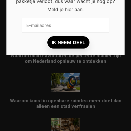
pakketje verloot, dus waar wacht je nog op?
Meld je hier aan.
Waarom een thuisbatterij steeds interessanter
wordt voor Nederlandse huishoudens
Waarom micro-avonturen de perfecte manier zijn
om Nederland opnieuw te ontdekken
Waarom kunst in openbare ruimtes meer doet dan
alleen een stad verfraaien