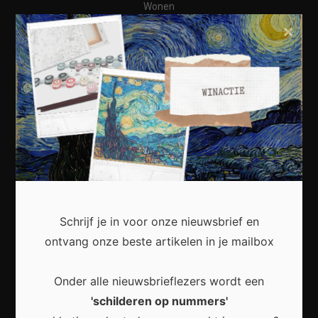
Wonen
×
Business
Financieel
Varia
Meest recent
Schrijf je in voor onze nieuwsbrief en
Kunst in huis: zo creëer je een persoonlijke en
ontvang onze beste artikelen in je mailbox
inspirerende leefruimte
Onder alle nieuwsbrieflezers wordt een
'schilderen op nummers'