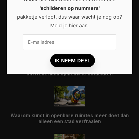
'schilderen op nummers'
pakketje verloot, dus waar wacht je nog op?
Waarom een thuisbatterij steeds interessanter
Meld je hier aan.
wordt voor Nederlandse huishoudens
Waarom micro-avonturen de perfecte manier zijn
om Nederland opnieuw te ontdekken
Waarom kunst in openbare ruimtes meer doet dan
alleen een stad verfraaien