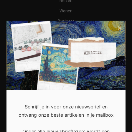
Reizen
Wonen
Business
×
Financieel
Varia
Meest recent
Kunst in huis: zo creëer je een persoonlijke en
Schrijf je in voor onze nieuwsbrief en
inspirerende leefruimte
ontvang onze beste artikelen in je mailbox
Onder alle nieuwsbrieflezers wordt een