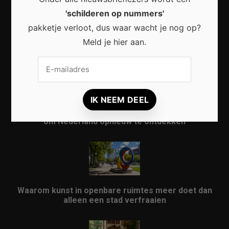
'schilderen op nummers'
pakketje verloot, dus waar wacht je nog op?
Waarom een thuisbatterij steeds interessanter
Meld je hier aan.
wordt voor Nederlandse huishoudens
Waarom micro-avonturen de perfecte manier zijn
om Nederland opnieuw te ontdekken
Waarom kunst in openbare ruimtes meer doet dan
alleen een stad verfraaien