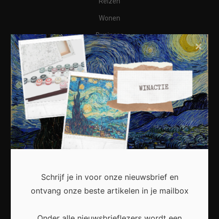
Reizen
Wonen
Business
×
Financieel
Varia
Meest recent
Kunst in huis: zo creëer je een persoonlijke en
Schrijf je in voor onze nieuwsbrief en
inspirerende leefruimte
ontvang onze beste artikelen in je mailbox
Onder alle nieuwsbrieflezers wordt een