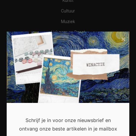
Kunst
Cultuur
Muziek
Lichaam en Geest
×
Reizen
Wonen
Business
Financieel
Varia
Meest recent
Schrijf je in voor onze nieuwsbrief en
ontvang onze beste artikelen in je mailbox