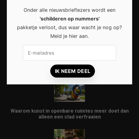
Onder alle nieuwsbrieflezers wordt een
Waarom een thuisbatterij steeds interessanter
'schilderen op nummers'
wordt voor Nederlandse huishoudens
pakketje verloot, dus waar wacht je nog op?
Meld je hier aan.
Waarom micro-avonturen de perfecte manier zijn
om Nederland opnieuw te ontdekken
Waarom kunst in openbare ruimtes meer doet dan
alleen een stad verfraaien